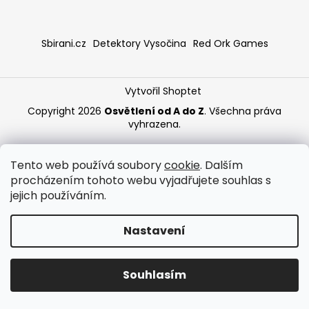
a
j
Sbirani.cz
Detektory Vysočina
Red Ork Games
í
t
?
Vytvořil Shoptet
Copyright 2026
Osvětlení od A do Z
. Všechna práva
vyhrazena.
HLEDAT
Tento web používá soubory
cookie
. Dalším
procházením tohoto webu vyjadřujete souhlas s
jejich používáním.
Nastavení
Souhlasím