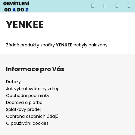
K
Přejít
Hledat
Náku
M
Přihlášen
na
o
obsah
Zpět
Zpět
košík
š
YENKEE
í
C
k
o
Žádné produkty značky
YENKEE
nebyly nalezeny...
p
o
Z
t
á
Informace pro Vás
ř
p
e
a
Dotazy
b
t
Jak vybrat světelný zdroj
u
í
Obchodní podmínky
j
Doprava a platba
Splátkový prodej
e
Ochrana osobních údajů
t
O používání cookies
e
n