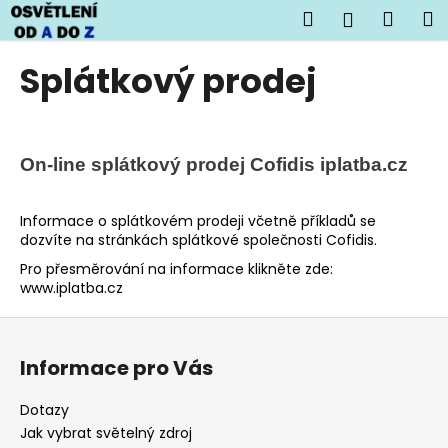
K
Přejít
Hledat
Náku
M
Přihlášen
na
o
obsah
Zpět
Zpět
košík
š
Splátkový prodej
í
C
k
o
p
On-line splátkový prodej Cofidis iplatba.cz
o
t
Informace o splátkovém prodeji včetně příkladů se
ř
dozvíte na stránkách splátkové společnosti Cofidis.
e
Pro přesměrování na informace klikněte zde:
b
www.iplatba.cz
u
Z
j
á
e
Informace pro Vás
p
t
a
Dotazy
e
t
Jak vybrat světelný zdroj
n