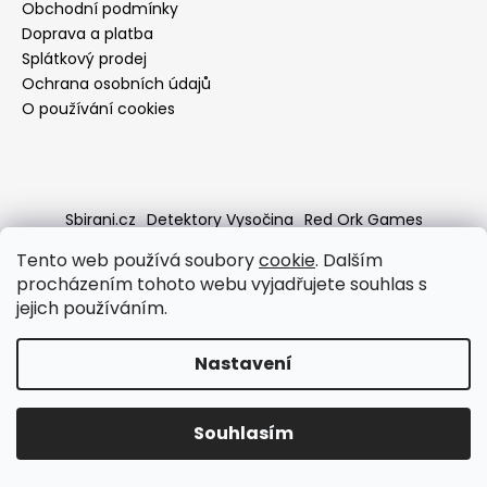
í
Obchodní podmínky
a
Doprava a platba
j
Splátkový prodej
í
Ochrana osobních údajů
t
O používání cookies
?
Sbirani.cz
Detektory Vysočina
Red Ork Games
HLEDAT
Tento web používá soubory
cookie
. Dalším
procházením tohoto webu vyjadřujete souhlas s
Vytvořil Shoptet
jejich používáním.
Copyright 2026
Osvětlení od A do Z
. Všechna práva
vyhrazena.
Nastavení
Souhlasím