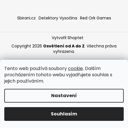
a
j
Sbirani.cz
Detektory Vysočina
Red Ork Games
í
t
?
Vytvořil Shoptet
Copyright 2026
Osvětlení od A do Z
. Všechna práva
vyhrazena.
HLEDAT
Tento web používá soubory
cookie
. Dalším
procházením tohoto webu vyjadřujete souhlas s
jejich používáním.
Nastavení
Souhlasím