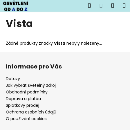
K
Přejít
Hledat
Náku
M
Přihlášen
na
o
obsah
Zpět
Zpět
košík
š
Vista
í
C
k
o
Žádné produkty značky
Vista
nebyly nalezeny...
p
o
Z
t
á
Informace pro Vás
ř
p
e
a
Dotazy
b
t
Jak vybrat světelný zdroj
u
í
Obchodní podmínky
j
Doprava a platba
Splátkový prodej
e
Ochrana osobních údajů
t
O používání cookies
e
n