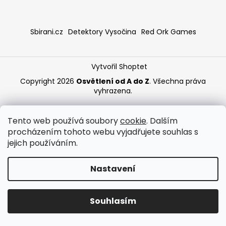
a
j
Sbirani.cz
Detektory Vysočina
Red Ork Games
í
t
?
Vytvořil Shoptet
Copyright 2026
Osvětlení od A do Z
. Všechna práva
vyhrazena.
HLEDAT
Tento web používá soubory
cookie
. Dalším
procházením tohoto webu vyjadřujete souhlas s
jejich používáním.
Nastavení
Souhlasím