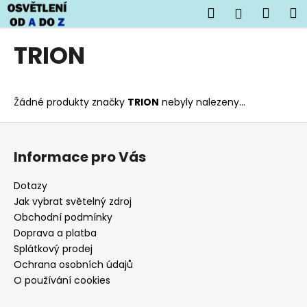
K
Přejít
Hledat
Náku
M
Přihlášen
na
o
obsah
Zpět
Zpět
košík
š
TRION
í
C
k
o
Žádné produkty značky
TRION
nebyly nalezeny...
p
o
Z
t
á
Informace pro Vás
ř
p
e
a
Dotazy
b
t
Jak vybrat světelný zdroj
u
í
Obchodní podmínky
j
Doprava a platba
Splátkový prodej
e
Ochrana osobních údajů
t
O používání cookies
e
n