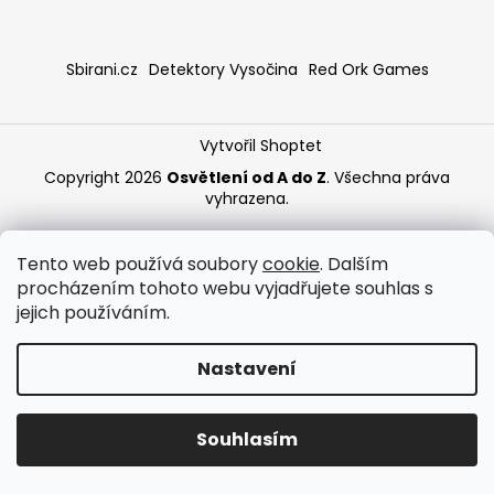
a
j
Sbirani.cz
Detektory Vysočina
Red Ork Games
í
t
?
Vytvořil Shoptet
Copyright 2026
Osvětlení od A do Z
. Všechna práva
vyhrazena.
HLEDAT
Tento web používá soubory
cookie
. Dalším
procházením tohoto webu vyjadřujete souhlas s
jejich používáním.
Nastavení
Souhlasím