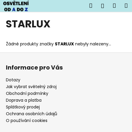
K
Přejít
Hledat
Náku
M
Přihlášen
na
o
obsah
Zpět
Zpět
košík
š
STARLUX
í
C
k
o
Žádné produkty značky
STARLUX
nebyly nalezeny...
p
o
Z
t
á
Informace pro Vás
ř
p
e
a
Dotazy
b
t
Jak vybrat světelný zdroj
u
í
Obchodní podmínky
j
Doprava a platba
Splátkový prodej
e
Ochrana osobních údajů
t
O používání cookies
e
n