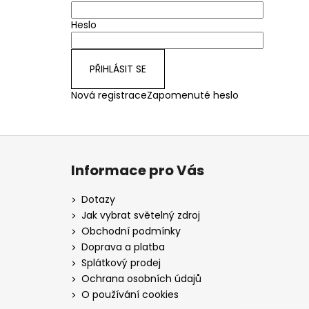
Heslo
PŘIHLÁSIT SE
Nová registrace
Zapomenuté heslo
Z
á
Informace pro Vás
p
a
Dotazy
t
Jak vybrat světelný zdroj
í
Obchodní podmínky
Doprava a platba
Splátkový prodej
Ochrana osobních údajů
O používání cookies