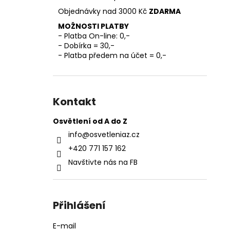
l
Objednávky nad 3000 Kč
ZDARMA
MOŽNOSTI PLATBY
- Platba On-line: 0,-
- Dobírka = 30,-
- Platba předem na účet = 0,-
Kontakt
Osvětlení od A do Z
info
@
osvetleniaz.cz
+420 771 157 162
Navštivte nás na FB
Přihlášení
E-mail