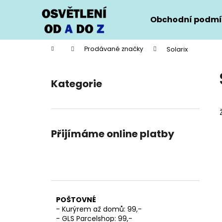
K
Přejít
na
o
Obchodní podmí
obsah
Zpět
Zpět
š
do
do
í
Domů
Prodávané značky
Solarix
k
obchodu
obchodu
P
o
Kategorie
Přeskočit
s
kategorie
t
r
a
Přijímáme online platby
n
n
í
p
a
POŠTOVNÉ
n
- Kurýrem až domů: 99,-
e
- GLS Parcelshop: 99,-