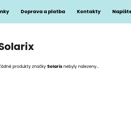
nky
Doprava a platba
Kontakty
Napišt
Co potřebujete najít?
Solarix
HLEDAT
Žádné produkty značky
Solarix
nebyly nalezeny...