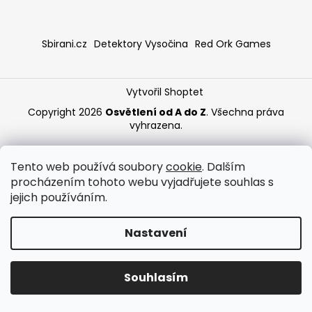
a
j
Sbirani.cz
Detektory Vysočina
Red Ork Games
í
t
?
Vytvořil Shoptet
Copyright 2026
Osvětlení od A do Z
. Všechna práva
vyhrazena.
HLEDAT
Tento web používá soubory
cookie
. Dalším
procházením tohoto webu vyjadřujete souhlas s
jejich používáním.
Nastavení
Souhlasím