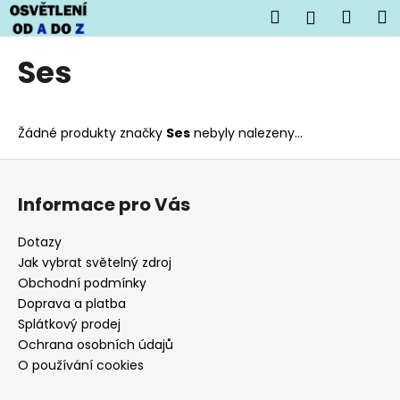
K
Přejít
Hledat
Náku
M
Přihlášen
na
o
obsah
Zpět
Zpět
košík
š
Ses
í
C
k
o
Žádné produkty značky
Ses
nebyly nalezeny...
p
o
Z
t
á
Informace pro Vás
ř
p
e
a
Dotazy
b
t
Jak vybrat světelný zdroj
u
í
Obchodní podmínky
j
Doprava a platba
Splátkový prodej
e
Ochrana osobních údajů
t
O používání cookies
e
n