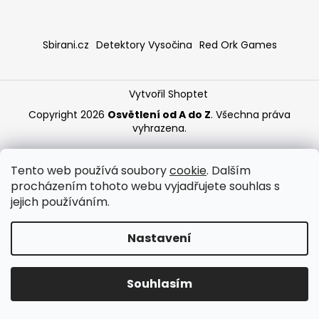
a
j
Sbirani.cz
Detektory Vysočina
Red Ork Games
í
t
?
Vytvořil Shoptet
Copyright 2026
Osvětlení od A do Z
. Všechna práva
vyhrazena.
HLEDAT
Tento web používá soubory
cookie
. Dalším
procházením tohoto webu vyjadřujete souhlas s
jejich používáním.
Nastavení
Souhlasím