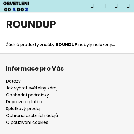
K
Přejít
Hledat
Náku
M
Přihlášen
na
o
obsah
Zpět
Zpět
košík
š
ROUNDUP
í
C
k
o
Žádné produkty značky
ROUNDUP
nebyly nalezeny...
p
o
Z
t
á
Informace pro Vás
ř
p
e
a
Dotazy
b
t
Jak vybrat světelný zdroj
u
í
Obchodní podmínky
j
Doprava a platba
Splátkový prodej
e
Ochrana osobních údajů
t
O používání cookies
e
n