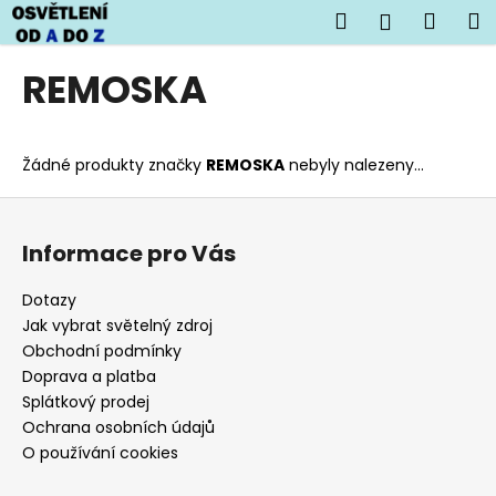
K
Přejít
Hledat
Náku
M
Přihlášen
na
o
obsah
Zpět
Zpět
košík
š
REMOSKA
í
C
k
o
Žádné produkty značky
REMOSKA
nebyly nalezeny...
p
o
Z
t
á
Informace pro Vás
ř
p
e
a
Dotazy
b
t
Jak vybrat světelný zdroj
u
í
Obchodní podmínky
j
Doprava a platba
Splátkový prodej
e
Ochrana osobních údajů
t
O používání cookies
e
n