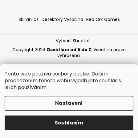
a
j
Sbirani.cz
Detektory Vysočina
Red Ork Games
í
t
?
Vytvořil Shoptet
Copyright 2026
Osvětlení od A do Z
. Všechna práva
vyhrazena.
HLEDAT
Tento web používá soubory
cookie
. Dalším
procházením tohoto webu vyjadřujete souhlas s
jejich používáním.
Nastavení
Souhlasím