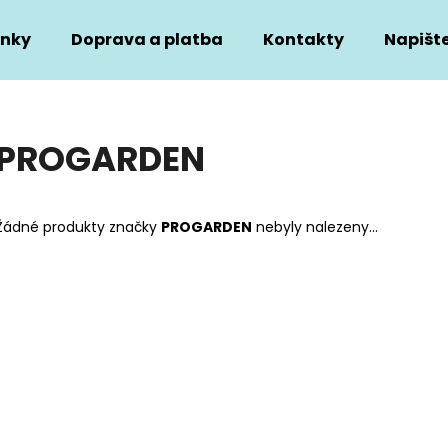
nky
Doprava a platba
Kontakty
Napišt
Co potřebujete najít?
PROGARDEN
HLEDAT
Žádné produkty značky
PROGARDEN
nebyly nalezeny...