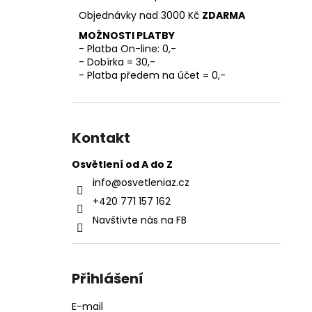
l
Objednávky nad 3000 Kč
ZDARMA
MOŽNOSTI PLATBY
- Platba On-line: 0,-
- Dobírka = 30,-
- Platba předem na účet = 0,-
Kontakt
Osvětlení od A do Z
info
@
osvetleniaz.cz
+420 771 157 162
Navštivte nás na FB
Přihlášení
E-mail