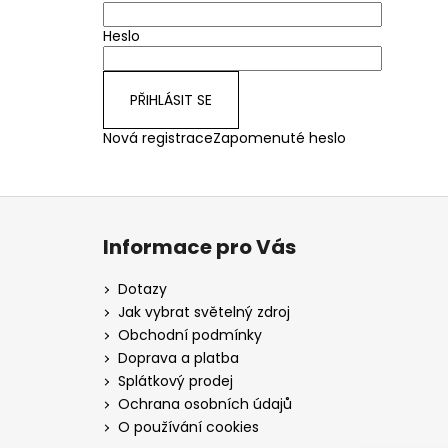
Heslo
PŘIHLÁSIT SE
Nová registrace
Zapomenuté heslo
Z
á
Informace pro Vás
p
a
Dotazy
t
Jak vybrat světelný zdroj
í
Obchodní podmínky
Doprava a platba
Splátkový prodej
Ochrana osobních údajů
O používání cookies