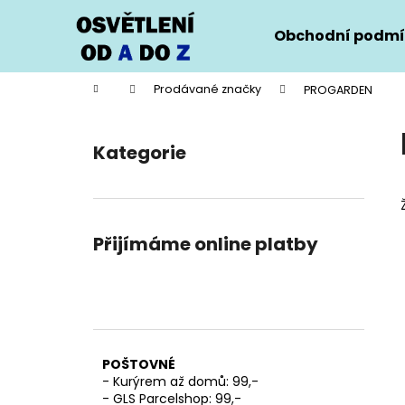
K
Přejít
na
o
Obchodní podmí
obsah
Zpět
Zpět
š
do
do
í
Domů
Prodávané značky
PROGARDEN
k
obchodu
obchodu
P
o
Kategorie
Přeskočit
s
kategorie
t
r
a
Přijímáme online platby
n
n
í
p
a
POŠTOVNÉ
n
- Kurýrem až domů: 99,-
e
- GLS Parcelshop: 99,-