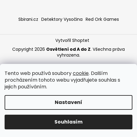
a
j
Sbirani.cz
Detektory Vysočina
Red Ork Games
í
t
?
Vytvořil Shoptet
Copyright 2026
Osvětlení od A do Z
. Všechna práva
vyhrazena.
HLEDAT
Tento web používá soubory
cookie
. Dalším
procházením tohoto webu vyjadřujete souhlas s
jejich používáním.
Nastavení
Souhlasím