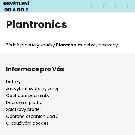
K
Přejít
Hledat
Náku
M
Přihlášen
na
o
obsah
Zpět
Zpět
košík
š
Plantronics
í
C
k
o
Žádné produkty značky
Plantronics
nebyly nalezeny...
p
o
Z
t
á
Informace pro Vás
ř
p
e
a
Dotazy
b
t
Jak vybrat světelný zdroj
u
í
Obchodní podmínky
j
Doprava a platba
Splátkový prodej
e
Ochrana osobních údajů
t
O používání cookies
e
n