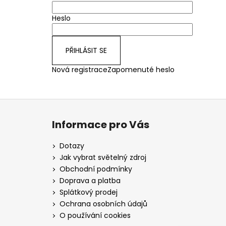
Heslo
PŘIHLÁSIT SE
Nová registrace
Zapomenuté heslo
Z
á
Informace pro Vás
p
a
Dotazy
t
Jak vybrat světelný zdroj
í
Obchodní podmínky
Doprava a platba
Splátkový prodej
Ochrana osobních údajů
O používání cookies