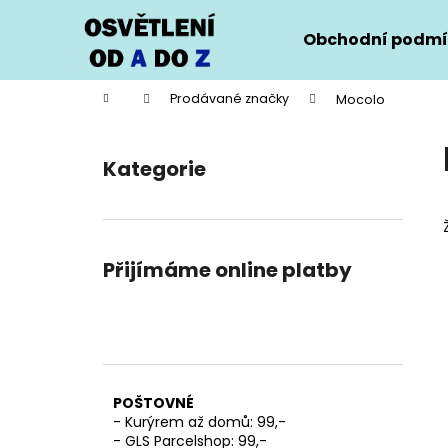
K
Přejít
na
o
Obchodní podmí
obsah
Zpět
Zpět
š
do
do
í
Domů
Prodávané značky
Mocolo
k
obchodu
obchodu
P
o
Kategorie
Přeskočit
s
kategorie
t
r
a
Přijímáme online platby
n
n
í
p
a
POŠTOVNÉ
n
- Kurýrem až domů: 99,-
e
- GLS Parcelshop: 99,-