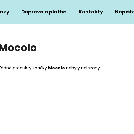
nky
Doprava a platba
Kontakty
Napišt
Co potřebujete najít?
Mocolo
HLEDAT
Žádné produkty značky
Mocolo
nebyly nalezeny...