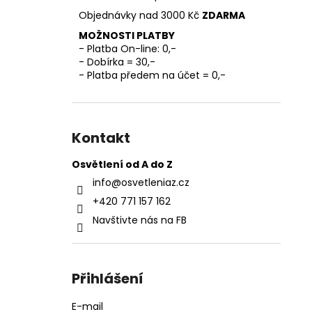
l
Objednávky nad 3000 Kč
ZDARMA
MOŽNOSTI PLATBY
- Platba On-line: 0,-
- Dobírka = 30,-
- Platba předem na účet = 0,-
Kontakt
Osvětlení od A do Z
info
@
osvetleniaz.cz
+420 771 157 162
Navštivte nás na FB
Přihlášení
E-mail