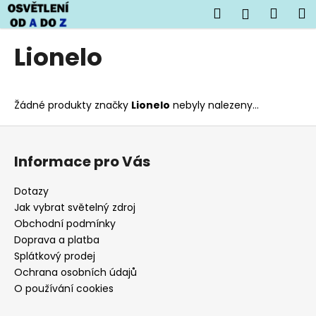
K
Přejít
Hledat
Náku
M
Přihlášen
na
o
obsah
Zpět
Zpět
košík
š
Lionelo
í
C
k
o
Žádné produkty značky
Lionelo
nebyly nalezeny...
p
o
Z
t
á
Informace pro Vás
ř
p
e
a
Dotazy
b
t
Jak vybrat světelný zdroj
u
í
Obchodní podmínky
j
Doprava a platba
Splátkový prodej
e
Ochrana osobních údajů
t
O používání cookies
e
n