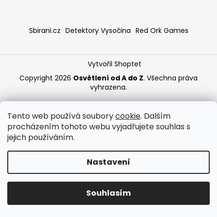
a
j
Sbirani.cz
Detektory Vysočina
Red Ork Games
í
t
?
Vytvořil Shoptet
Copyright 2026
Osvětlení od A do Z
. Všechna práva
vyhrazena.
HLEDAT
Tento web používá soubory
cookie
. Dalším
procházením tohoto webu vyjadřujete souhlas s
jejich používáním.
Nastavení
Souhlasím