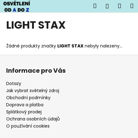
K
Přejít
Hledat
Náku
M
Přihlášen
na
o
obsah
Zpět
Zpět
košík
š
LIGHT STAX
í
C
k
o
Žádné produkty značky
LIGHT STAX
nebyly nalezeny...
p
o
Z
t
á
Informace pro Vás
ř
p
e
a
Dotazy
b
t
Jak vybrat světelný zdroj
u
í
Obchodní podmínky
j
Doprava a platba
Splátkový prodej
e
Ochrana osobních údajů
t
O používání cookies
e
n