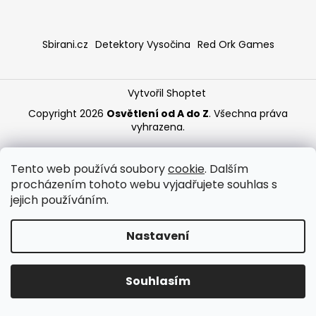
a
j
Sbirani.cz
Detektory Vysočina
Red Ork Games
í
t
?
Vytvořil Shoptet
Copyright 2026
Osvětlení od A do Z
. Všechna práva
vyhrazena.
HLEDAT
Tento web používá soubory
cookie
. Dalším
procházením tohoto webu vyjadřujete souhlas s
jejich používáním.
Nastavení
Souhlasím