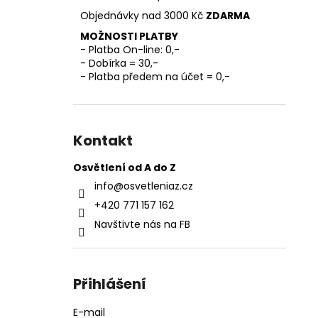
l
Objednávky nad 3000 Kč
ZDARMA
MOŽNOSTI PLATBY
- Platba On-line: 0,-
- Dobírka = 30,-
- Platba předem na účet = 0,-
Kontakt
Osvětlení od A do Z
info
@
osvetleniaz.cz
+420 771 157 162
Navštivte nás na FB
Přihlášení
E-mail