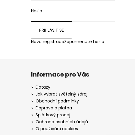
Heslo
PŘIHLÁSIT SE
Nová registrace
Zapomenuté heslo
Z
á
Informace pro Vás
p
a
Dotazy
t
Jak vybrat světelný zdroj
í
Obchodní podmínky
Doprava a platba
Splátkový prodej
Ochrana osobních údajů
O používání cookies