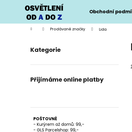
K
Přejít
na
o
Obchodní podmí
obsah
Zpět
Zpět
š
do
do
í
Domů
Prodávané značky
Lida
k
obchodu
obchodu
P
o
Kategorie
Přeskočit
s
kategorie
t
r
a
Přijímáme online platby
n
n
í
p
a
POŠTOVNÉ
n
- Kurýrem až domů: 99,-
e
- GLS Parcelshop: 99,-