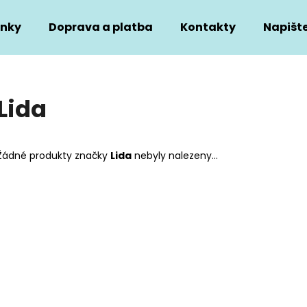
nky
Doprava a platba
Kontakty
Napišt
Co potřebujete najít?
Lida
HLEDAT
Žádné produkty značky
Lida
nebyly nalezeny...