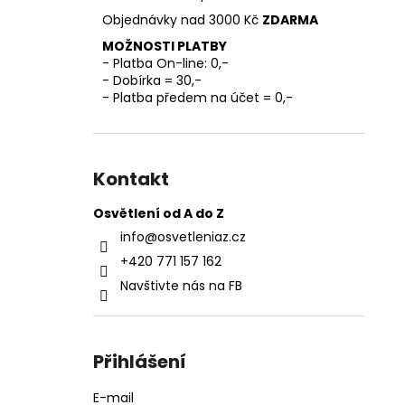
l
Objednávky nad 3000 Kč
ZDARMA
MOŽNOSTI PLATBY
- Platba On-line: 0,-
- Dobírka = 30,-
- Platba předem na účet = 0,-
Kontakt
Osvětlení od A do Z
info
@
osvetleniaz.cz
+420 771 157 162
Navštivte nás na FB
Přihlášení
E-mail