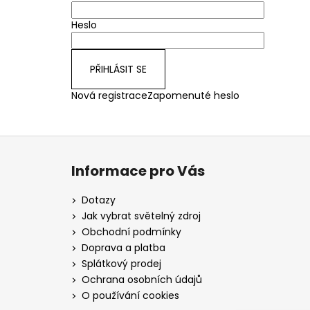
Heslo
PŘIHLÁSIT SE
Nová registrace
Zapomenuté heslo
Z
á
Informace pro Vás
p
a
Dotazy
t
Jak vybrat světelný zdroj
í
Obchodní podmínky
Doprava a platba
Splátkový prodej
Ochrana osobních údajů
O používání cookies