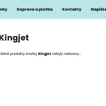
nky
Doprava a platba
Kontakty
Napišt
Co potřebujete najít?
Kingjet
HLEDAT
Žádné produkty značky
Kingjet
nebyly nalezeny...