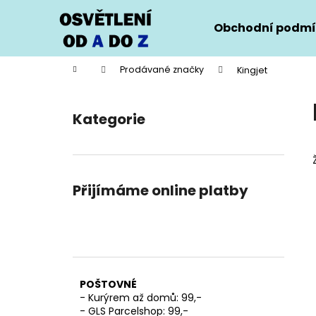
K
Přejít
na
o
Obchodní podmí
obsah
Zpět
Zpět
š
do
do
í
Domů
Prodávané značky
Kingjet
k
obchodu
obchodu
P
o
Kategorie
Přeskočit
s
kategorie
t
r
a
Přijímáme online platby
n
n
í
p
a
POŠTOVNÉ
n
- Kurýrem až domů: 99,-
e
- GLS Parcelshop: 99,-