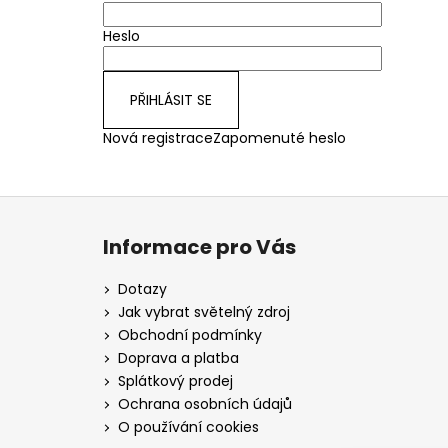
Heslo
PŘIHLÁSIT SE
Nová registrace
Zapomenuté heslo
Z
á
Informace pro Vás
p
a
Dotazy
t
Jak vybrat světelný zdroj
í
Obchodní podmínky
Doprava a platba
Splátkový prodej
Ochrana osobních údajů
O používání cookies