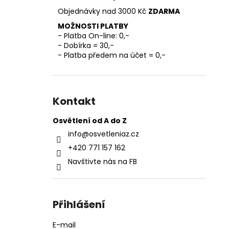
l
Objednávky nad 3000 Kč
ZDARMA
MOŽNOSTI PLATBY
- Platba On-line: 0,-
- Dobírka = 30,-
- Platba předem na účet = 0,-
Kontakt
Osvětlení od A do Z
info
@
osvetleniaz.cz
+420 771 157 162
Navštivte nás na FB
Přihlášení
E-mail