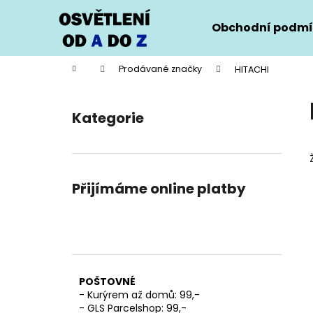
K
Přejít
na
o
Obchodní podmí
obsah
Zpět
Zpět
š
do
do
í
Domů
Prodávané značky
HITACHI
k
obchodu
obchodu
P
o
Kategorie
Přeskočit
s
kategorie
t
r
a
Přijímáme online platby
n
n
í
p
a
POŠTOVNÉ
n
- Kurýrem až domů: 99,-
e
- GLS Parcelshop: 99,-