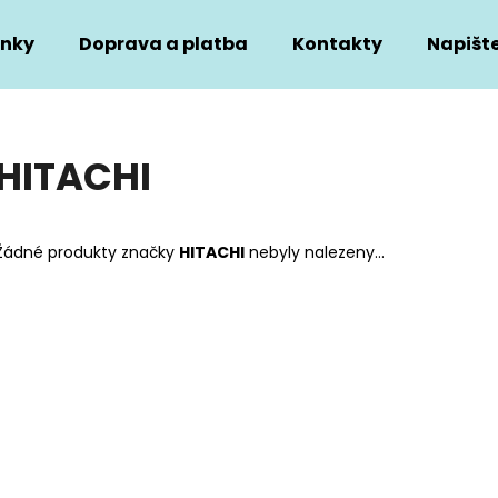
nky
Doprava a platba
Kontakty
Napišt
Co potřebujete najít?
HITACHI
HLEDAT
Žádné produkty značky
HITACHI
nebyly nalezeny...