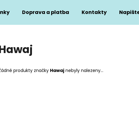
nky
Doprava a platba
Kontakty
Napišt
Co potřebujete najít?
Hawaj
HLEDAT
Žádné produkty značky
Hawaj
nebyly nalezeny...