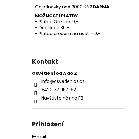
l
Objednávky nad 3000 Kč
ZDARMA
MOŽNOSTI PLATBY
- Platba On-line: 0,-
- Dobírka = 30,-
- Platba předem na účet = 0,-
Kontakt
Osvětlení od A do Z
info
@
osvetleniaz.cz
+420 771 157 162
Navštivte nás na FB
Přihlášení
E-mail