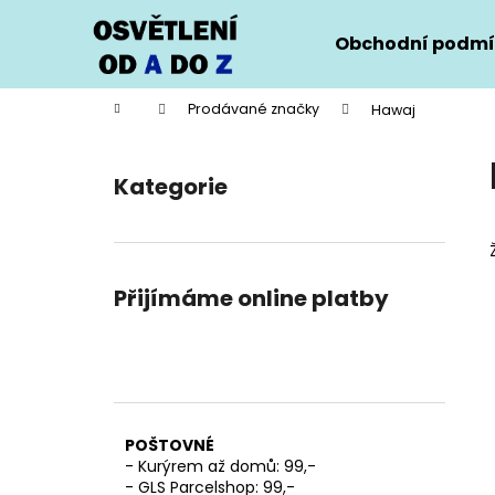
K
Přejít
na
o
Obchodní podmí
obsah
Zpět
Zpět
š
do
do
í
Domů
Prodávané značky
Hawaj
k
obchodu
obchodu
P
o
Kategorie
Přeskočit
s
kategorie
t
r
a
Přijímáme online platby
n
n
í
p
a
POŠTOVNÉ
n
- Kurýrem až domů: 99,-
e
- GLS Parcelshop: 99,-