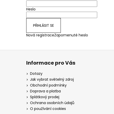
Heslo
PŘIHLÁSIT SE
Nová registrace
Zapomenuté heslo
Z
á
Informace pro Vás
p
a
Dotazy
t
Jak vybrat světelný zdroj
í
Obchodní podmínky
Doprava a platba
Splátkový prodej
Ochrana osobních údajů
O používání cookies