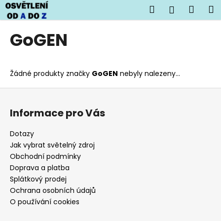
K
Přejít
Hledat
Náku
M
Přihlášen
na
o
obsah
Zpět
Zpět
košík
š
GoGEN
í
C
k
o
Žádné produkty značky
GoGEN
nebyly nalezeny...
p
o
Z
t
á
Informace pro Vás
ř
p
e
a
Dotazy
b
t
Jak vybrat světelný zdroj
u
í
Obchodní podmínky
j
Doprava a platba
Splátkový prodej
e
Ochrana osobních údajů
t
O používání cookies
e
n