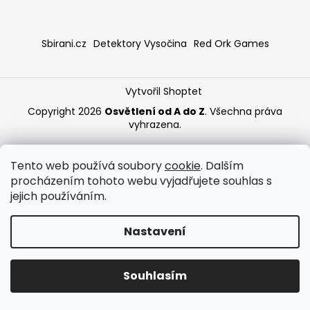
a
j
Sbirani.cz
Detektory Vysočina
Red Ork Games
í
t
?
Vytvořil Shoptet
Copyright 2026
Osvětlení od A do Z
. Všechna práva
vyhrazena.
HLEDAT
Tento web používá soubory
cookie
. Dalším
procházením tohoto webu vyjadřujete souhlas s
jejich používáním.
Nastavení
Souhlasím