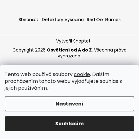
a
j
Sbirani.cz
Detektory Vysočina
Red Ork Games
í
t
?
Vytvořil Shoptet
Copyright 2026
Osvětlení od A do Z
. Všechna práva
vyhrazena.
HLEDAT
Tento web používá soubory
cookie
. Dalším
procházením tohoto webu vyjadřujete souhlas s
jejich používáním.
Nastavení
Souhlasím