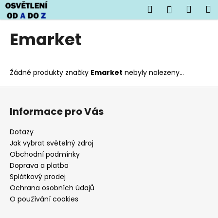
K
Přejít
Hledat
Náku
M
Přihlášen
na
o
obsah
Zpět
Zpět
košík
š
Emarket
í
C
k
o
Žádné produkty značky
Emarket
nebyly nalezeny...
p
o
Z
t
á
Informace pro Vás
ř
p
e
a
Dotazy
b
t
Jak vybrat světelný zdroj
u
í
Obchodní podmínky
j
Doprava a platba
Splátkový prodej
e
Ochrana osobních údajů
t
O používání cookies
e
n