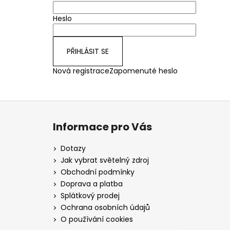
Heslo
PŘIHLÁSIT SE
Nová registrace
Zapomenuté heslo
Z
á
Informace pro Vás
p
a
Dotazy
t
Jak vybrat světelný zdroj
í
Obchodní podmínky
Doprava a platba
Splátkový prodej
Ochrana osobních údajů
O používání cookies