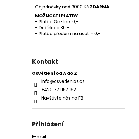
l
Objednávky nad 3000 Kč
ZDARMA
MOŽNOSTI PLATBY
- Platba On-line: 0,-
- Dobírka = 30,-
- Platba předem na účet = 0,-
Kontakt
Osvětlení od A do Z
info
@
osvetleniaz.cz
+420 771 157 162
Navštivte nás na FB
Přihlášení
E-mail