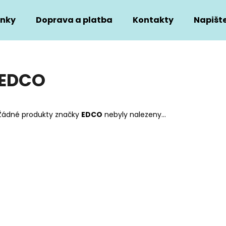
nky
Doprava a platba
Kontakty
Napišt
Co potřebujete najít?
EDCO
HLEDAT
Žádné produkty značky
EDCO
nebyly nalezeny...