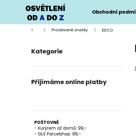
K
Přejít
na
o
Obchodní podmí
obsah
Zpět
Zpět
š
do
do
í
Domů
Prodávané značky
EDCO
k
obchodu
obchodu
P
o
Kategorie
Přeskočit
s
kategorie
t
r
a
Přijímáme online platby
n
n
í
p
a
POŠTOVNÉ
n
- Kurýrem až domů: 99,-
e
- GLS Parcelshop: 99,-