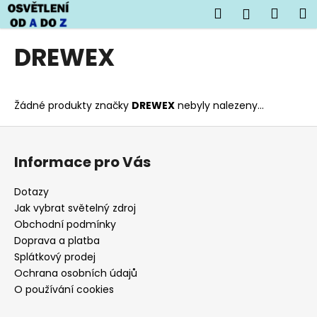
K
Přejít
Hledat
Náku
M
Přihlášen
na
o
obsah
Zpět
Zpět
košík
š
DREWEX
í
C
k
o
Žádné produkty značky
DREWEX
nebyly nalezeny...
p
o
Z
t
á
Informace pro Vás
ř
p
e
a
Dotazy
b
t
Jak vybrat světelný zdroj
u
í
Obchodní podmínky
j
Doprava a platba
Splátkový prodej
e
Ochrana osobních údajů
t
O používání cookies
e
n