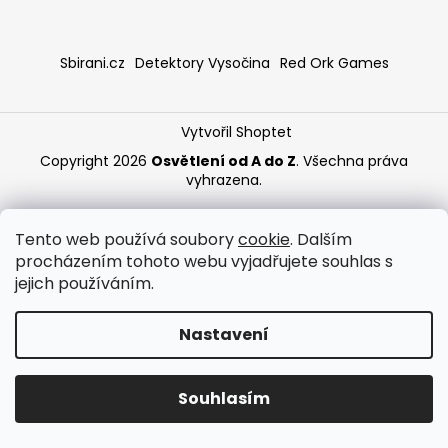
a
j
Sbirani.cz
Detektory Vysočina
Red Ork Games
í
t
?
Vytvořil Shoptet
Copyright 2026
Osvětlení od A do Z
. Všechna práva
vyhrazena.
HLEDAT
Tento web používá soubory
cookie
. Dalším
procházením tohoto webu vyjadřujete souhlas s
jejich používáním.
Nastavení
Souhlasím