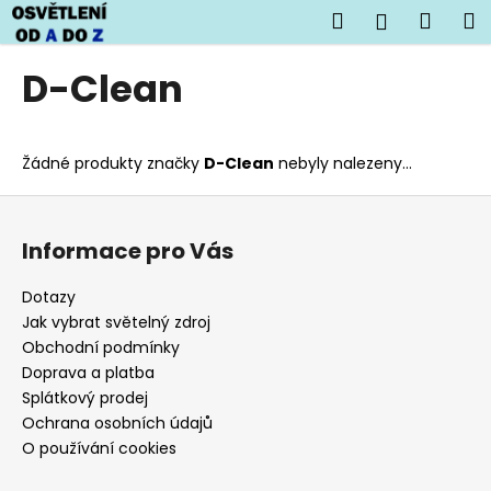
K
Přejít
Hledat
Náku
M
Přihlášen
na
o
obsah
Zpět
Zpět
košík
š
D-Clean
í
C
k
o
Žádné produkty značky
D-Clean
nebyly nalezeny...
p
o
Z
t
á
Informace pro Vás
ř
p
e
a
Dotazy
b
t
Jak vybrat světelný zdroj
u
í
Obchodní podmínky
j
Doprava a platba
Splátkový prodej
e
Ochrana osobních údajů
t
O používání cookies
e
n