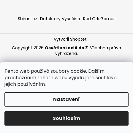
a
j
Sbirani.cz
Detektory Vysočina
Red Ork Games
í
t
?
Vytvořil Shoptet
Copyright 2026
Osvětlení od A do Z
. Všechna práva
vyhrazena.
HLEDAT
Tento web používá soubory
cookie
. Dalším
procházením tohoto webu vyjadřujete souhlas s
jejich používáním.
Nastavení
Souhlasím