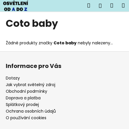
K
Přejít
Hledat
Náku
M
Přihlášen
na
o
obsah
Zpět
Zpět
košík
š
Coto baby
í
C
k
o
Žádné produkty značky
Coto baby
nebyly nalezeny...
p
o
Z
t
á
Informace pro Vás
ř
p
e
a
Dotazy
b
t
Jak vybrat světelný zdroj
u
í
Obchodní podmínky
j
Doprava a platba
Splátkový prodej
e
Ochrana osobních údajů
t
O používání cookies
e
n