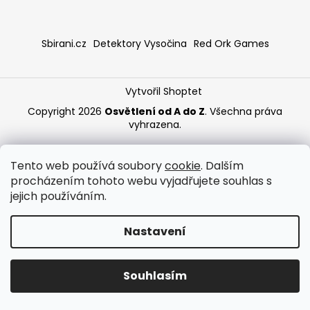
a
j
Sbirani.cz
Detektory Vysočina
Red Ork Games
í
t
?
Vytvořil Shoptet
Copyright 2026
Osvětlení od A do Z
. Všechna práva
vyhrazena.
HLEDAT
Tento web používá soubory
cookie
. Dalším
procházením tohoto webu vyjadřujete souhlas s
jejich používáním.
Nastavení
Souhlasím