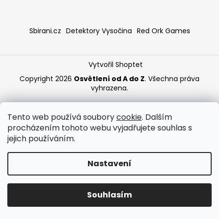
a
j
Sbirani.cz
Detektory Vysočina
Red Ork Games
í
t
?
Vytvořil Shoptet
Copyright 2026
Osvětlení od A do Z
. Všechna práva
vyhrazena.
HLEDAT
Tento web používá soubory
cookie
. Dalším
procházením tohoto webu vyjadřujete souhlas s
jejich používáním.
Nastavení
Souhlasím