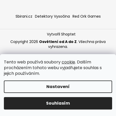
a
j
Sbirani.cz
Detektory Vysočina
Red Ork Games
í
t
?
Vytvořil Shoptet
Copyright 2026
Osvětlení od A do Z
. Všechna práva
vyhrazena.
HLEDAT
Tento web používá soubory
cookie
. Dalším
procházením tohoto webu vyjadřujete souhlas s
jejich používáním.
Nastavení
Souhlasím