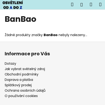
K
Přejít
Hledat
Náku
M
Přihlášen
na
o
obsah
Zpět
Zpět
košík
š
BanBao
í
C
k
o
Žádné produkty značky
BanBao
nebyly nalezeny...
p
o
Z
t
á
Informace pro Vás
ř
p
e
a
Dotazy
b
t
Jak vybrat světelný zdroj
u
í
Obchodní podmínky
j
Doprava a platba
Splátkový prodej
e
Ochrana osobních údajů
t
O používání cookies
e
n