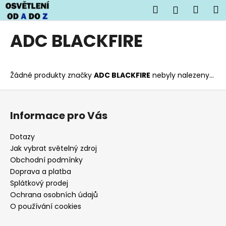
K
Přejít
Hledat
Náku
M
Přihlášen
na
o
obsah
Zpět
Zpět
košík
š
ADC BLACKFIRE
í
C
k
o
Žádné produkty značky
ADC BLACKFIRE
nebyly nalezeny...
p
o
Z
t
á
Informace pro Vás
ř
p
e
a
Dotazy
b
t
Jak vybrat světelný zdroj
u
í
Obchodní podmínky
j
Doprava a platba
Splátkový prodej
e
Ochrana osobních údajů
t
O používání cookies
e
n