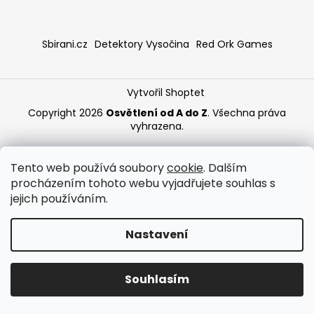
a
j
Sbirani.cz
Detektory Vysočina
Red Ork Games
í
t
?
Vytvořil Shoptet
Copyright 2026
Osvětlení od A do Z
. Všechna práva
vyhrazena.
HLEDAT
Tento web používá soubory
cookie
. Dalším
procházením tohoto webu vyjadřujete souhlas s
jejich používáním.
Nastavení
Souhlasím