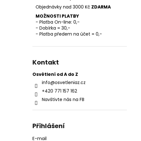
l
Objednávky nad 3000 Kč
ZDARMA
MOŽNOSTI PLATBY
- Platba On-line: 0,-
- Dobírka = 30,-
- Platba předem na účet = 0,-
Kontakt
Osvětlení od A do Z
info
@
osvetleniaz.cz
+420 771 157 162
Navštivte nás na FB
Přihlášení
E-mail