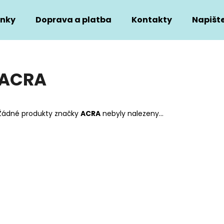
nky
Doprava a platba
Kontakty
Napišt
Co potřebujete najít?
ACRA
HLEDAT
Žádné produkty značky
ACRA
nebyly nalezeny...