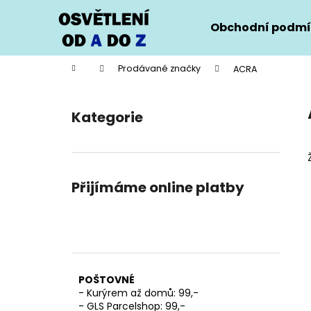
K
Přejít
na
o
Obchodní podmí
obsah
Zpět
Zpět
š
do
do
í
Domů
Prodávané značky
ACRA
k
obchodu
obchodu
P
o
Kategorie
Přeskočit
s
kategorie
t
r
a
Přijímáme online platby
n
n
í
p
a
POŠTOVNÉ
n
- Kurýrem až domů: 99,-
e
- GLS Parcelshop: 99,-