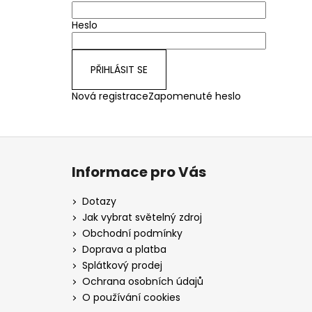
Heslo
PŘIHLÁSIT SE
Nová registrace
Zapomenuté heslo
Z
á
Informace pro Vás
p
a
Dotazy
t
Jak vybrat světelný zdroj
í
Obchodní podmínky
Doprava a platba
Splátkový prodej
Ochrana osobních údajů
O používání cookies